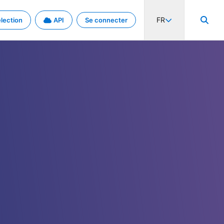
FR
lection
API
Se connecter
activité internationale et les taux. Découvrez le projet en détail.
nées et de métadonnées.
.