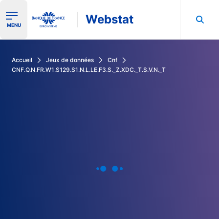
Webstat
Ouvrir le menu de navigation
MENU
Rechercher dans les données de la Banque de France
Accueil
Jeux de données
Cnf
CNF.Q.N.FR.W1.S129.S1.N.L.LE.F3.S._Z.XDC._T.S.V.N._T