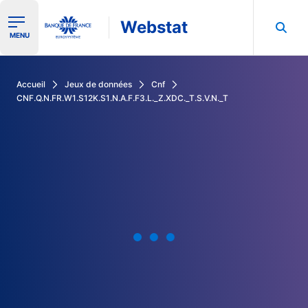
Webstat
Ouvrir le menu de navigation
MENU
Rechercher dans les données de la Banque de France
Accueil
Jeux de données
Cnf
CNF.Q.N.FR.W1.S12K.S1.N.A.F.F3.L._Z.XDC._T.S.V.N._T