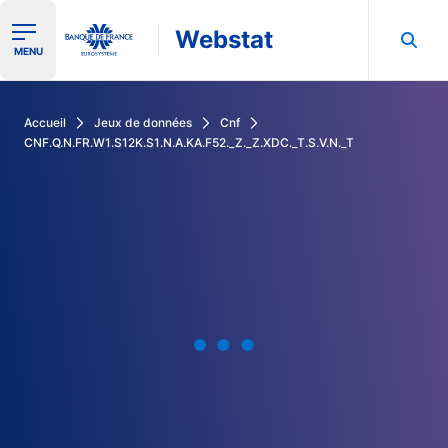
Webstat
Ouvrir le menu de navigation
MENU
Rechercher dans les données de la Banque de France
Accueil
Jeux de données
Cnf
CNF.Q.N.FR.W1.S12K.S1.N.A.KA.F52._Z._Z.XDC._T.S.V.N._T