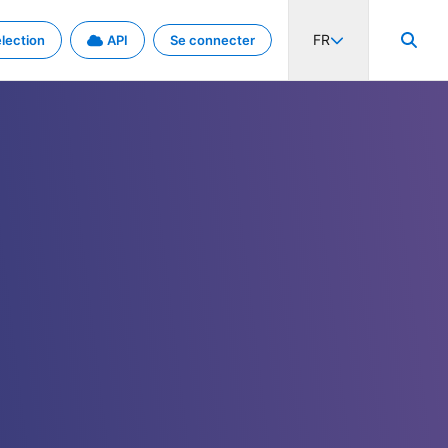
FR
lection
API
Se connecter
activité internationale et les taux. Découvrez le projet en détail.
nées et de métadonnées.
.