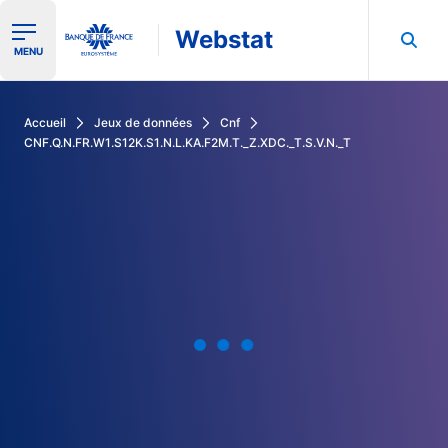
Webstat
Ouvrir le menu de navigation
MENU
Rechercher dans les données de la Banque de France
Accueil
Jeux de données
Cnf
CNF.Q.N.FR.W1.S12K.S1.N.L.KA.F2M.T._Z.XDC._T.S.V.N._T