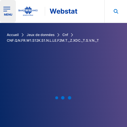
Webstat
Ouvrir le menu de navigation
MENU
Rechercher dans les données de la Banque de France
Accueil
Jeux de données
Cnf
CNF.Q.N.FR.W1.S12K.S1.N.L.LE.F2M.T._Z.XDC._T.S.V.N._T