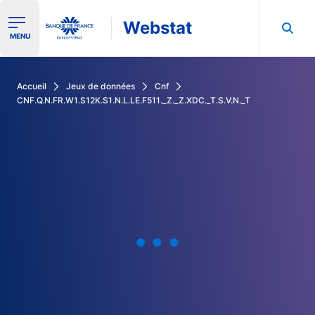
Webstat
Ouvrir le menu de navigation
MENU
Rechercher dans les données de la Banque de France
Accueil
Jeux de données
Cnf
CNF.Q.N.FR.W1.S12K.S1.N.L.LE.F511._Z._Z.XDC._T.S.V.N._T