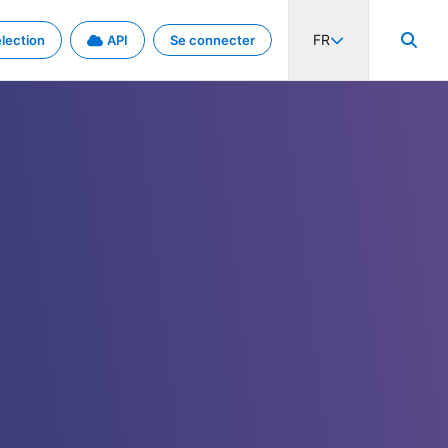
FR
lection
API
Se connecter
activité internationale et les taux. Découvrez le projet en détail.
nées et de métadonnées.
.