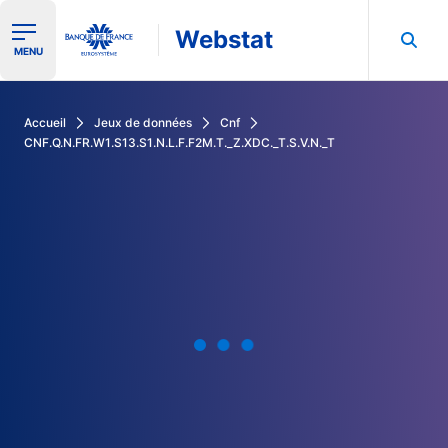
Webstat
Ouvrir le menu de navigation
MENU
Rechercher dans les données de la Banque de France
Accueil
Jeux de données
Cnf
CNF.Q.N.FR.W1.S13.S1.N.L.F.F2M.T._Z.XDC._T.S.V.N._T