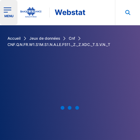
Webstat
Ouvrir le menu de navigation
MENU
Rechercher dans les données de la Banque de France
Accueil
Jeux de données
Cnf
CNF.Q.N.FR.W1.S1M.S1.N.A.LE.F511._Z._Z.XDC._T.S.V.N._T