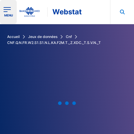
Webstat
Ouvrir le menu de navigation
MENU
Rechercher dans les données de la Banque de France
Accueil
Jeux de données
Cnf
CNF.Q.N.FR.W2.S1.S1.N.L.KA.F2M.T._Z.XDC._T.S.V.N._T