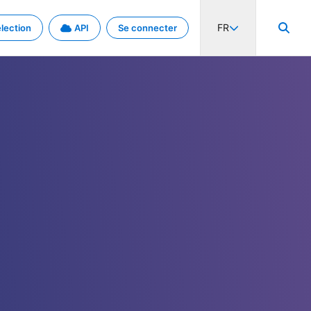
FR
lection
API
Se connecter
activité internationale et les taux. Découvrez le projet en détail.
nées et de métadonnées.
.