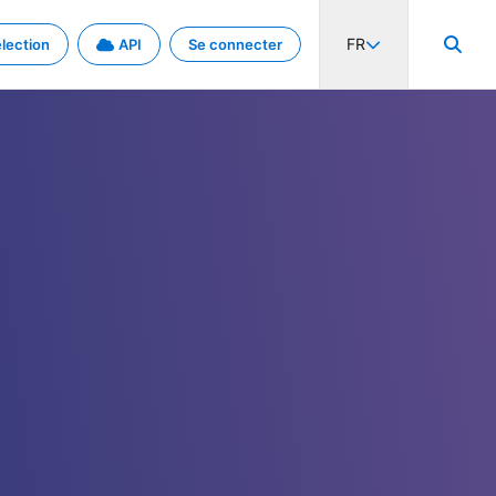
FR
lection
API
Se connecter
activité internationale et les taux. Découvrez le projet en détail.
nées et de métadonnées.
.