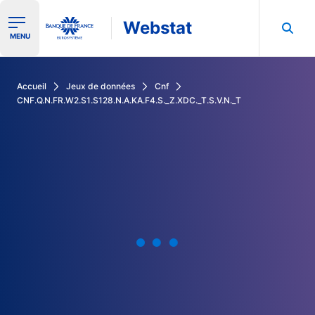
Webstat
Ouvrir le menu de navigation
MENU
Rechercher dans les données de la Banque de France
Accueil
Jeux de données
Cnf
CNF.Q.N.FR.W2.S1.S128.N.A.KA.F4.S._Z.XDC._T.S.V.N._T