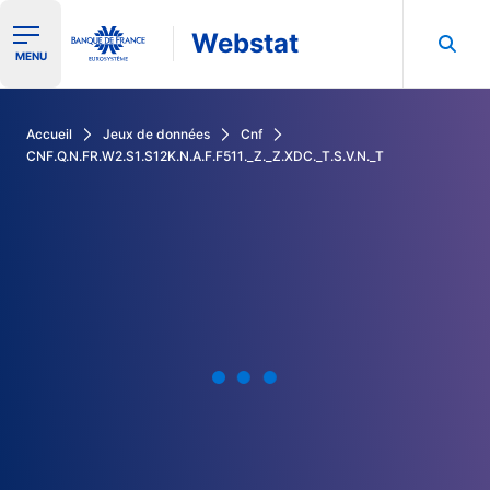
Webstat
Ouvrir le menu de navigation
MENU
Rechercher dans les données de la Banque de France
Accueil
Jeux de données
Cnf
CNF.Q.N.FR.W2.S1.S12K.N.A.F.F511._Z._Z.XDC._T.S.V.N._T