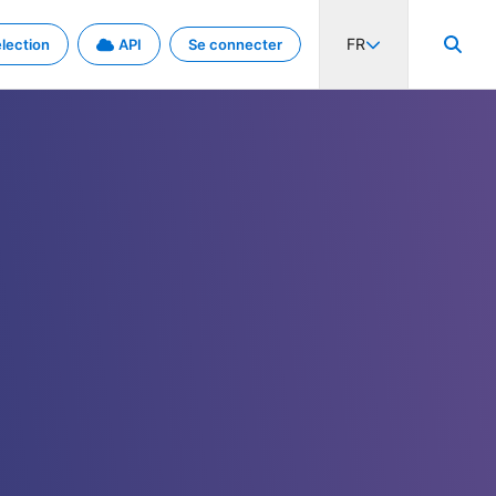
FR
lection
API
Se connecter
activité internationale et les taux. Découvrez le projet en détail.
nées et de métadonnées.
.