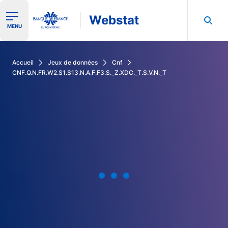
Webstat
Ouvrir le menu de navigation
MENU
Rechercher dans les données de la Banque de France
Accueil
Jeux de données
Cnf
CNF.Q.N.FR.W2.S1.S13.N.A.F.F3.S._Z.XDC._T.S.V.N._T