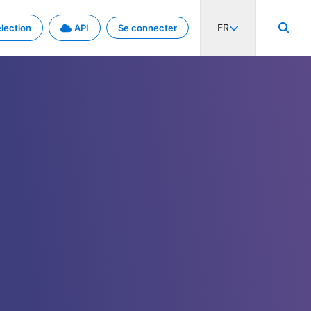
FR
lection
API
Se connecter
activité internationale et les taux. Découvrez le projet en détail.
nées et de métadonnées.
.