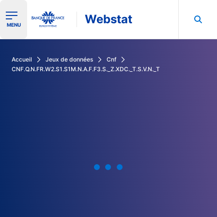
Webstat
Ouvrir le menu de navigation
MENU
Rechercher dans les données de la Banque de France
Accueil
Jeux de données
Cnf
CNF.Q.N.FR.W2.S1.S1M.N.A.F.F3.S._Z.XDC._T.S.V.N._T