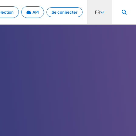
FR
lection
API
Se connecter
activité internationale et les taux. Découvrez le projet en détail.
nées et de métadonnées.
.