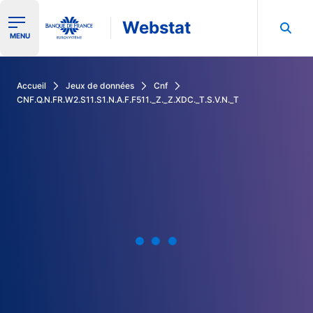
Webstat
Ouvrir le menu de navigation
MENU
Rechercher dans les données de la Banque de France
Accueil
Jeux de données
Cnf
CNF.Q.N.FR.W2.S11.S1.N.A.F.F511._Z._Z.XDC._T.S.V.N._T