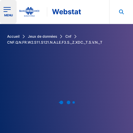
Webstat
Ouvrir le menu de navigation
MENU
Rechercher dans les données de la Banque de France
Accueil
Jeux de données
Cnf
CNF.Q.N.FR.W2.S11.S121.N.A.LE.F3.S._Z.XDC._T.S.V.N._T