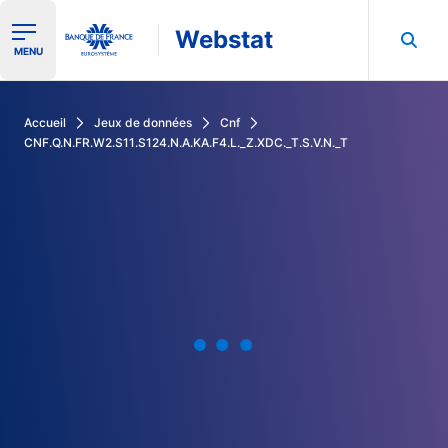
Webstat
Ouvrir le menu de navigation
MENU
Rechercher dans les données de la Banque de France
Accueil
Jeux de données
Cnf
CNF.Q.N.FR.W2.S11.S124.N.A.KA.F4.L._Z.XDC._T.S.V.N._T