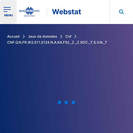
Webstat
Ouvrir le menu de navigation
MENU
Rechercher dans les données de la Banque de France
Accueil
Jeux de données
Cnf
CNF.Q.N.FR.W2.S11.S124.N.A.KA.F52._Z._Z.XDC._T.S.V.N._T