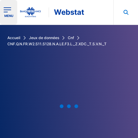
Webstat
Ouvrir le menu de navigation
MENU
Rechercher dans les données de la Banque de France
Accueil
Jeux de données
Cnf
CNF.Q.N.FR.W2.S11.S128.N.A.LE.F3.L._Z.XDC._T.S.V.N._T