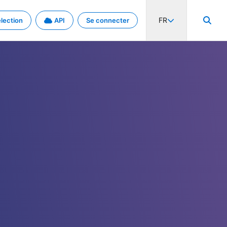
FR
lection
API
Se connecter
activité internationale et les taux. Découvrez le projet en détail.
nées et de métadonnées.
.