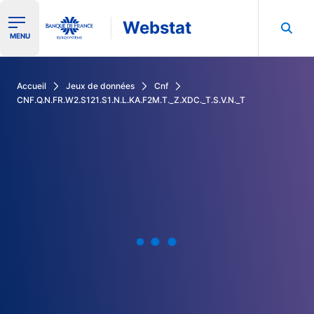
Webstat
Ouvrir le menu de navigation
MENU
Rechercher dans les données de la Banque de France
Accueil
Jeux de données
Cnf
CNF.Q.N.FR.W2.S121.S1.N.L.KA.F2M.T._Z.XDC._T.S.V.N._T