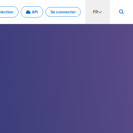
FR
lection
API
Se connecter
activité internationale et les taux. Découvrez le projet en détail.
nées et de métadonnées.
.