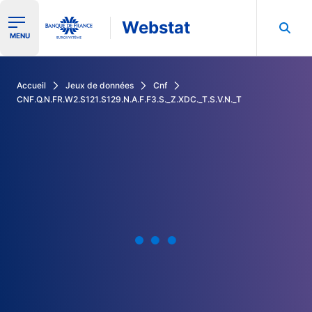
Webstat
Ouvrir le menu de navigation
MENU
Rechercher dans les données de la Banque de France
Accueil
Jeux de données
Cnf
CNF.Q.N.FR.W2.S121.S129.N.A.F.F3.S._Z.XDC._T.S.V.N._T