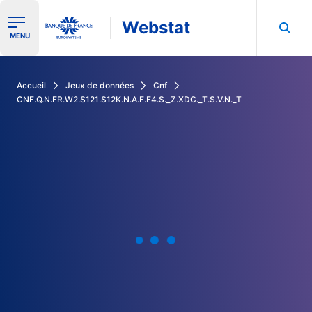
Webstat
Ouvrir le menu de navigation
MENU
Rechercher dans les données de la Banque de France
Accueil
Jeux de données
Cnf
CNF.Q.N.FR.W2.S121.S12K.N.A.F.F4.S._Z.XDC._T.S.V.N._T