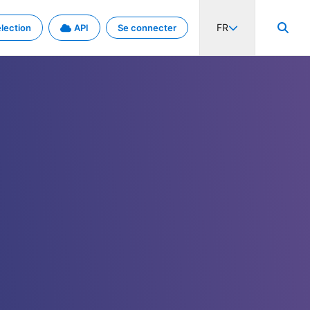
FR
lection
API
Se connecter
activité internationale et les taux. Découvrez le projet en détail.
nées et de métadonnées.
.