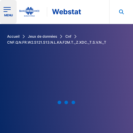
Webstat
Ouvrir le menu de navigation
MENU
Rechercher dans les données de la Banque de France
Accueil
Jeux de données
Cnf
CNF.Q.N.FR.W2.S121.S13.N.L.KA.F2M.T._Z.XDC._T.S.V.N._T