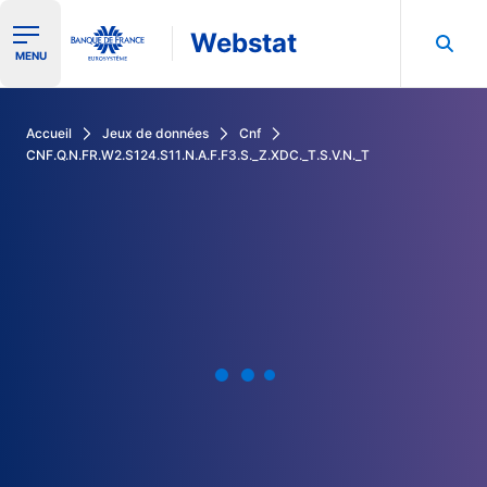
Webstat
Ouvrir le menu de navigation
MENU
Rechercher dans les données de la Banque de France
Accueil
Jeux de données
Cnf
CNF.Q.N.FR.W2.S124.S11.N.A.F.F3.S._Z.XDC._T.S.V.N._T