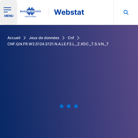
Webstat
Ouvrir le menu de navigation
MENU
Rechercher dans les données de la Banque de France
Accueil
Jeux de données
Cnf
CNF.Q.N.FR.W2.S124.S121.N.A.LE.F3.L._Z.XDC._T.S.V.N._T