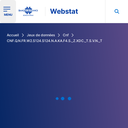
Webstat
Ouvrir le menu de navigation
MENU
Rechercher dans les données de la Banque de France
Accueil
Jeux de données
Cnf
CNF.Q.N.FR.W2.S124.S124.N.A.KA.F4.S._Z.XDC._T.S.V.N._T