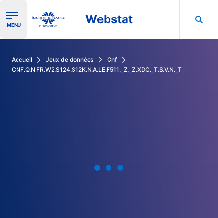
Webstat
Ouvrir le menu de navigation
MENU
Rechercher dans les données de la Banque de France
Accueil
Jeux de données
Cnf
CNF.Q.N.FR.W2.S124.S12K.N.A.LE.F511._Z._Z.XDC._T.S.V.N._T