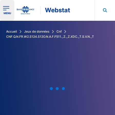
Webstat
Ouvrir le menu de navigation
MENU
Rechercher dans les données de la Banque de France
Accueil
Jeux de données
Cnf
CNF.Q.N.FR.W2.S124.S12O.N.A.F.F511._Z._Z.XDC._T.S.V.N._T