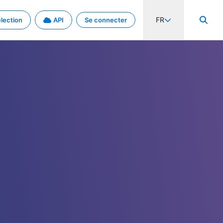
FR
lection
API
Se connecter
activité internationale et les taux. Découvrez le projet en détail.
nées et de métadonnées.
.