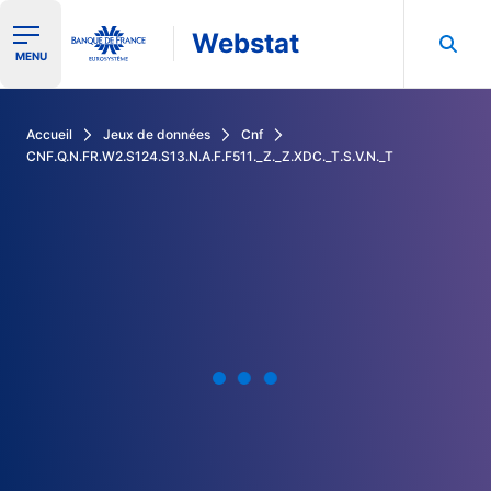
Webstat
Ouvrir le menu de navigation
MENU
Rechercher dans les données de la Banque de France
Accueil
Jeux de données
Cnf
CNF.Q.N.FR.W2.S124.S13.N.A.F.F511._Z._Z.XDC._T.S.V.N._T