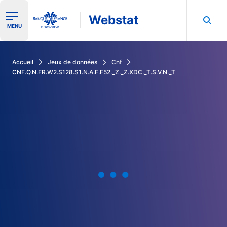
Webstat
Ouvrir le menu de navigation
MENU
Rechercher dans les données de la Banque de France
Accueil
Jeux de données
Cnf
CNF.Q.N.FR.W2.S128.S1.N.A.F.F52._Z._Z.XDC._T.S.V.N._T