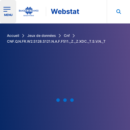
Webstat
Ouvrir le menu de navigation
MENU
Rechercher dans les données de la Banque de France
Accueil
Jeux de données
Cnf
CNF.Q.N.FR.W2.S128.S121.N.A.F.F511._Z._Z.XDC._T.S.V.N._T