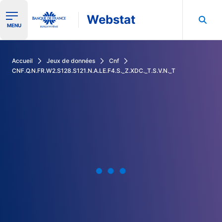
Webstat
Ouvrir le menu de navigation
MENU
Rechercher dans les données de la Banque de France
Accueil
Jeux de données
Cnf
CNF.Q.N.FR.W2.S128.S121.N.A.LE.F4.S._Z.XDC._T.S.V.N._T