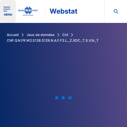
Webstat
Ouvrir le menu de navigation
MENU
Rechercher dans les données de la Banque de France
Accueil
Jeux de données
Cnf
CNF.Q.N.FR.W2.S128.S129.N.A.F.F3.L._Z.XDC._T.S.V.N._T