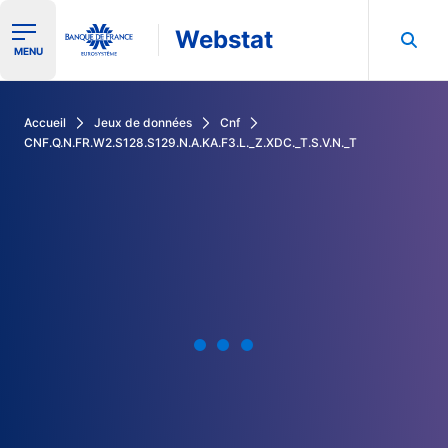
Webstat
Ouvrir le menu de navigation
MENU
Rechercher dans les données de la Banque de France
Accueil
Jeux de données
Cnf
CNF.Q.N.FR.W2.S128.S129.N.A.KA.F3.L._Z.XDC._T.S.V.N._T