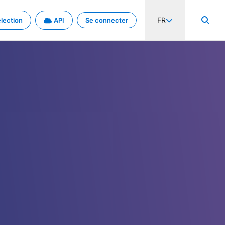
FR
lection
API
Se connecter
activité internationale et les taux. Découvrez le projet en détail.
nées et de métadonnées.
.