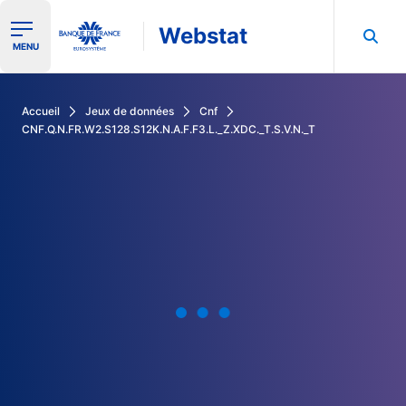
Webstat
Ouvrir le menu de navigation
MENU
Rechercher dans les données de la Banque de France
Accueil
Jeux de données
Cnf
CNF.Q.N.FR.W2.S128.S12K.N.A.F.F3.L._Z.XDC._T.S.V.N._T