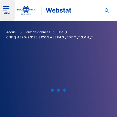
Webstat
Ouvrir le menu de navigation
MENU
Rechercher dans les données de la Banque de France
Accueil
Jeux de données
Cnf
CNF.Q.N.FR.W2.S128.S12K.N.A.LE.F4.S._Z.XDC._T.S.V.N._T