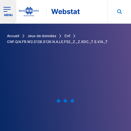
Webstat
Ouvrir le menu de navigation
MENU
Rechercher dans les données de la Banque de France
Accueil
Jeux de données
Cnf
CNF.Q.N.FR.W2.S128.S12K.N.A.LE.F52._Z._Z.XDC._T.S.V.N._T