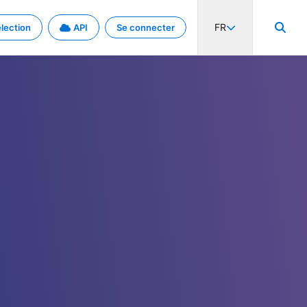
FR
lection
API
Se connecter
activité internationale et les taux. Découvrez le projet en détail.
nées et de métadonnées.
.